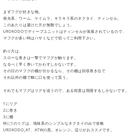
まずフグが好きな物。
発光系、ワーム、ケイムラ、キラキラ系のネクタイ、ティンセル。
このあたりは避けた方が無難でしょう。
UROKODOでディープユニットはティンセルが装着されているので、
マフグが多い時はハサミなどで切ってご利用下さい。
釣り方は、
スローな巻きは一撃でマフグが触ります。
なるべく早く巻いてかわすしかないです。
その日のマフグの棚が分かるなら、その棚は回収巻き位で
それ以外の棚で鯛に口を使って貰う。
それでもマフグはリグを追うので、ある程度は我慢するしかないです。
1にリグ
2に巻き
3に棚
特に1のリグは、地味系のシンプルなネクタイのみで攻略
UROKODO_AT、ATWの黒。オレンジ。辺りがおススメです。