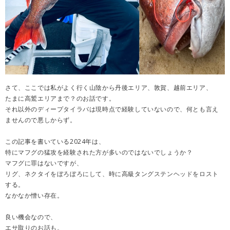
さて、ここでは私がよく行く山陰から丹後エリア、敦賀、越前エリア、
たまに高鷲エリアまで？のお話です。
それ以外のディープタイラバは現時点で経験していないので、何とも言え
ませんので悪しからず。
この記事を書いている2024年は、
特にマフグの猛攻を経験された方が多いのではないでしょうか？
マフグに罪はないですが、
リグ、ネクタイをぼろぼろにして、時に高級タングステンヘッドをロスト
する。
なかなか憎い存在。
良い機会なので、
エサ取りのお話も。