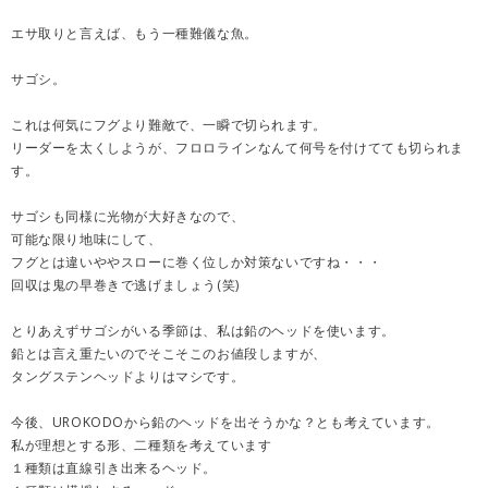
エサ取りと言えば、もう一種難儀な魚。
サゴシ。
これは何気にフグより難敵で、一瞬で切られます。
リーダーを太くしようが、フロロラインなんて何号を付けてても切られま
す。
サゴシも同様に光物が大好きなので、
可能な限り地味にして、
フグとは違いややスローに巻く位しか対策ないですね・・・
回収は鬼の早巻きで逃げましょう(笑)
とりあえずサゴシがいる季節は、私は鉛のヘッドを使います。
鉛とは言え重たいのでそこそこのお値段しますが、
タングステンヘッドよりはマシです。
今後、UROKODOから鉛のヘッドを出そうかな？とも考えています。
私が理想とする形、二種類を考えています
１種類は直線引き出来るヘッド。