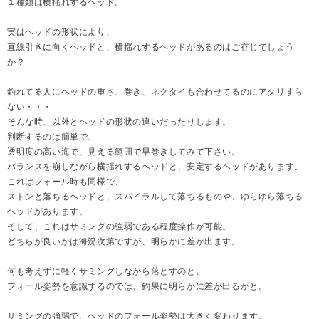
１種類は横揺れするヘッド。
実はヘッドの形状により、
直線引きに向くヘッドと、横揺れするヘッドがあるのはご存じでしょう
か？
釣れてる人にヘッドの重さ、巻き、ネクタイも合わせてるのにアタリすら
ない・・・
そんな時、以外とヘッドの形状の違いだったりします。
判断するのは簡単で、
透明度の高い海で、見える範囲で早巻きしてみて下さい。
バランスを崩しながら横揺れするヘッドと、安定するヘッドがあります。
これはフォール時も同様で、
ストンと落ちるヘッドと、スパイラルして落ちるものや、ゆらゆら落ちる
ヘッドがあります。
そして、これはサミングの強弱である程度操作が可能。
どちらが良いかは海況次第ですが、明らかに差が出ます。
何も考えずに軽くサミングしながら落とすのと、
フォール姿勢を意識するのでは、釣果に明らかに差が出るかと。
サミングの強弱で、ヘッドのフォール姿勢は大きく変わります。