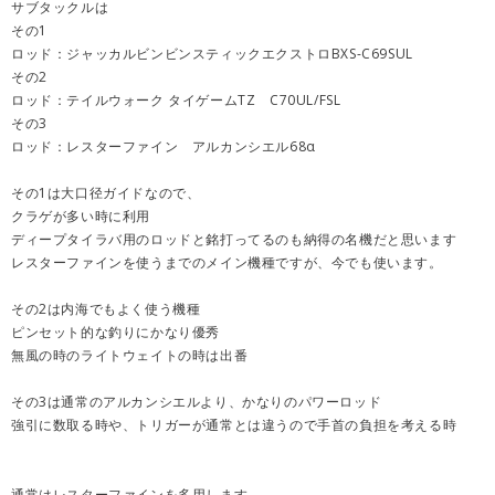
サブタックルは
その1
ロッド：ジャッカルビンビンスティックエクストロBXS-C69SUL
その2
ロッド：テイルウォーク タイゲームTZ C70UL/FSL
その3
ロッド：レスターファイン アルカンシエル68α
その1は大口径ガイドなので、
クラゲが多い時に利用
ディープタイラバ用のロッドと銘打ってるのも納得の名機だと思います
レスターファインを使うまでのメイン機種ですが、今でも使います。
その2は内海でもよく使う機種
ピンセット的な釣りにかなり優秀
無風の時のライトウェイトの時は出番
その3は通常のアルカンシエルより、かなりのパワーロッド
強引に数取る時や、トリガーが通常とは違うので手首の負担を考える時
通常はレスターファインを多用します。