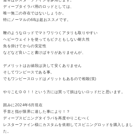
ディープタイラバ用のロッドとしては、
唯一無二の存在ではないしょうか。
特にノーマルの68は超おススメです。
鞭のようなロッドでマトワリつくアタリも取りやすい
ヘビーウェイトを使ってもビクともしない耐久性
魚を掛けてからの安定性
などなど良いこと書けばキリがありませんが、
デメリットはお値段は決して安くありません
そしてワンピースである事。
でもワンピースロッドはメリットもあるので相殺(笑)
やりこむＤＯ！！という方には買って損はないロッドだと思います。
因みに2024年6月現在
手首と指が限界に達した事により！？
ディープスピニングタイラバを再度やりこむべく
レスターファイン様にカスタムを依頼してスピニングロッドを購入しまし
た。