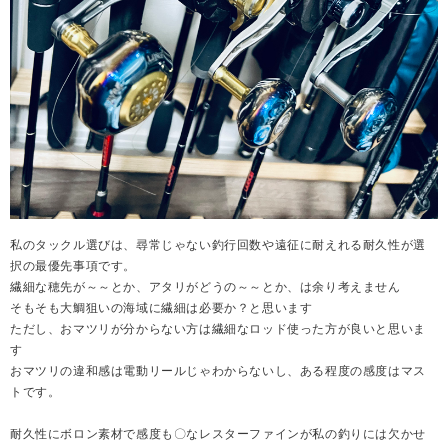
私のタックル選びは、尋常じゃない釣行回数や遠征に耐えれる耐久性が選
択の最優先事項です。
繊細な穂先が～～とか、アタリがどうの～～とか、は余り考えません
そもそも大鯛狙いの海域に繊細は必要か？と思います
ただし、おマツリが分からない方は繊細なロッド使った方が良いと思いま
す
おマツリの違和感は電動リールじゃわからないし、ある程度の感度はマス
トです。
耐久性にボロン素材で感度も〇なレスターファインが私の釣りには欠かせ