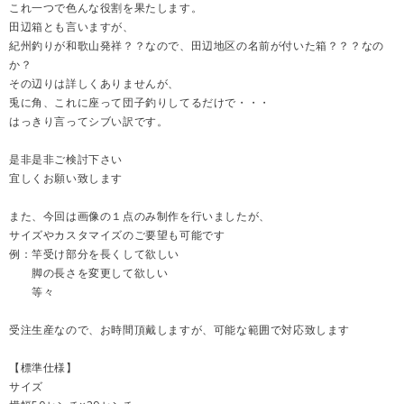
これ一つで色んな役割を果たします。
田辺箱とも言いますが、
紀州釣りが和歌山発祥？？なので、田辺地区の名前が付いた箱？？？なの
か？
その辺りは詳しくありませんが、
兎に角、これに座って団子釣りしてるだけで・・・
はっきり言ってシブい訳です。
是非是非ご検討下さい
宜しくお願い致します
また、今回は画像の１点のみ制作を行いましたが、
サイズやカスタマイズのご要望も可能です
例：竿受け部分を長くして欲しい
脚の長さを変更して欲しい
等々
受注生産なので、お時間頂戴しますが、可能な範囲で対応致します
【標準仕様】
サイズ