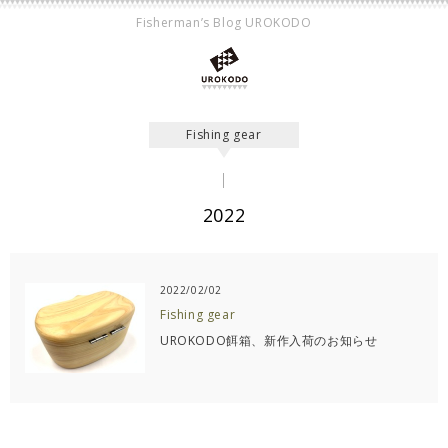
Fisherman’s Blog UROKODO
Fishing gear
2022
2022/02/02
Fishing gear
UROKODO餌箱、新作入荷のお知らせ