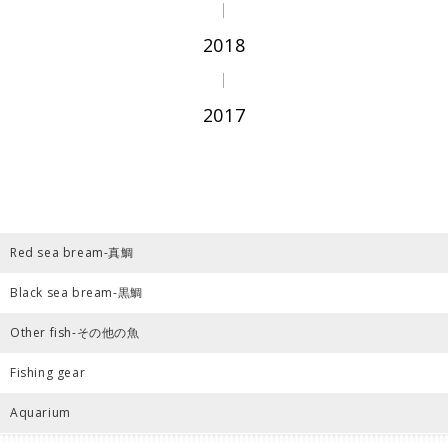
2018
2017
Red sea bream-真鯛
Black sea bream-黒鯛
Other fish-その他の魚
Fishing gear
Aquarium