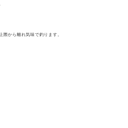
。
止際から離れ気味で釣ります。