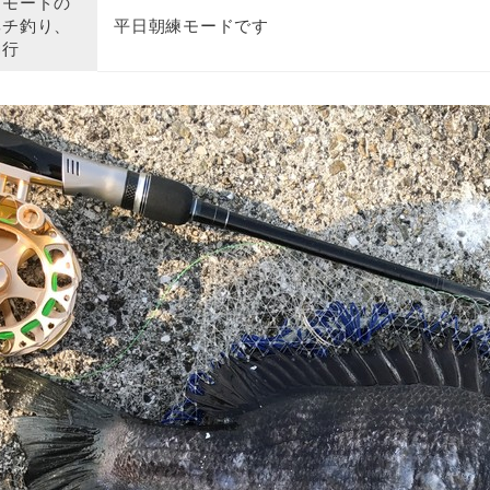
クモードの
ヘチ釣り、
平日朝練モードです
釣行