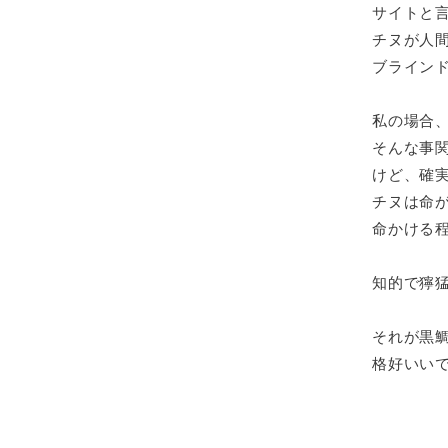
サイトと
チヌが人
ブライン
私の場合
そんな事関
けど、確
チヌは命
命かける
知的で獰
それが黒
格好いい