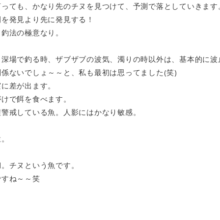
言っても、かなり先のチヌを見つけて、予測で落としていきます
間を発見より先に発見する！
ド釣法の極意なり。
、深場で釣る時、ザブザブの波気、濁りの時以外は、基本的に波
係ないでしょ～～と、私も最初は思ってました(笑)
実に差が出ます。
がけで餌を食べます。
程警戒している魚。人影にはかなり敏感。
猛。
鯛。チヌという魚です。
ですね～～笑