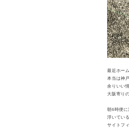
最近ホー
本当は神戸
余りいい
大阪寄り
朝6時便に
浮いてい
サイトフ