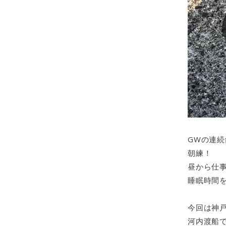
GWの連
朝練！
昼から仕
睡眠時間を
今回は神
河内渡船