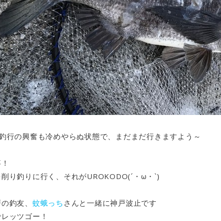
続釣行の興奮も冷めやらぬ状態で、まだまだ行きますよう～
事！
削り釣りに行く、それがUROKODO(´・ω・`)
戸の釣友、
蚊蛾っち
さんと一緒に神戸波止です
でレッツゴー！