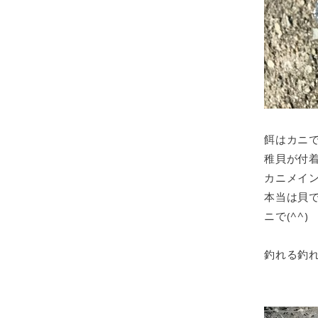
餌はカニ
稚貝が付
カニメイン
本当は貝
ニで(^^)
釣れる釣