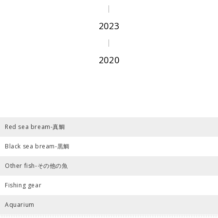
2023
2020
Red sea bream-真鯛
Black sea bream-黒鯛
Other fish-その他の魚
Fishing gear
Aquarium