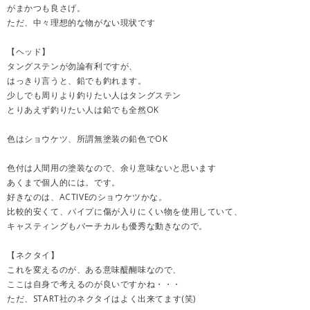
がまかつも良さげ。
ただ、中々理想的な物がない現状です
【ヘッド】
タングステンが勿論有利ですが、
はっきり言うと、鉛でも釣れます。
少しでも周りより釣りたい人はタングステン
とりあえず釣りたい人は鉛でも全然OK
色はショウケツ、所謂無塗装の鉛色でOK
色付は人間用の塗装なので、余り意味ないと思います
あくまで個人的には。です。
好きなのは、ACTIVEのショウケツかな。
比較的安くて、パイプに傷が入りにくい物を使用していて、
キャスティングもバーチカルも優秀な動きなので。
【ネクタイ】
これを変えるのが、ある意味醍醐味なので、
ここは自身で考えるのが良いですかね・・・
ただ、START社のネクタイはよく出来てます(笑)