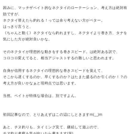
因みに、マッチザベイト的なネクタイのローテーション、考え方は絶対有
効ですが、
ネクタイ替えたら釣れる！っては余り考えない方がベター。
はっきり言うと、
《ちゃんと動く》ネクタイなら釣れますし、ネクタイより巻き方、タナを
気にした方が絶対良いかな。
そのネクタイが理想的な動きをする巻きスピード。は絶対ある訳で、
コロコロ変えてると、相当アジャストするの難しいと思われます。
自身が信用するネクタイの理想的な巻きスピードを覚えて、
そこから遅くするのか、早くするのか？はたまた盛るのか引くのか！？の
考え方が良いかなぁと現時点では思います。
当然、ベイトが特殊な場合は、別ですよん。
初回記事なので、とりあえずはこの辺にしときますm(__)m
あと、チヌ釣りも、タイミング見て、継続して遊ぶので、
チヌ釣り考察も気が向いたら書きます(笑)