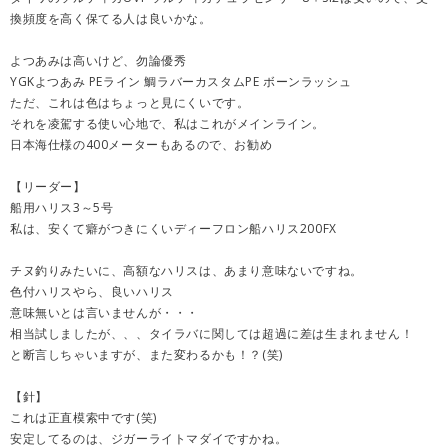
換頻度を高く保てる人は良いかな。
よつあみは高いけど、勿論優秀
YGKよつあみ PEライン 鯛ラバーカスタムPE ボーンラッシュ
ただ、これは色はちょっと見にくいです。
それを凌駕する使い心地で、私はこれがメインライン。
日本海仕様の400メーターもあるので、お勧め
【リーダー】
船用ハリス3～5号
私は、安くて癖がつきにくいディーフロン船ハリス200FX
チヌ釣りみたいに、高額なハリスは、あまり意味ないですね。
色付ハリスやら、良いハリス
意味無いとは言いませんが・・・
相当試しましたが、、、タイラバに関しては超過に差は生まれません！
と断言しちゃいますが、また変わるかも！？(笑)
【針】
これは正直模索中です(笑)
安定してるのは、ジガーライトマダイですかね。