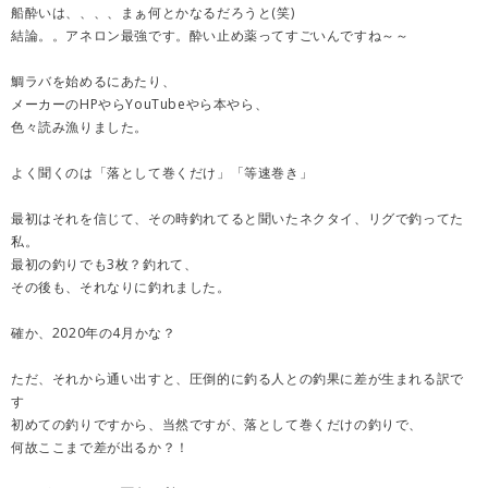
船酔いは、、、、まぁ何とかなるだろうと(笑)
結論。。アネロン最強です。酔い止め薬ってすごいんですね～～
鯛ラバを始めるにあたり、
メーカーのHPやらYouTubeやら本やら、
色々読み漁りました。
よく聞くのは「落として巻くだけ」「等速巻き」
最初はそれを信じて、その時釣れてると聞いたネクタイ、リグで釣ってた
私。
最初の釣りでも3枚？釣れて、
その後も、それなりに釣れました。
確か、2020年の4月かな？
ただ、それから通い出すと、圧倒的に釣る人との釣果に差が生まれる訳で
す
初めての釣りですから、当然ですが、落として巻くだけの釣りで、
何故ここまで差が出るか？！