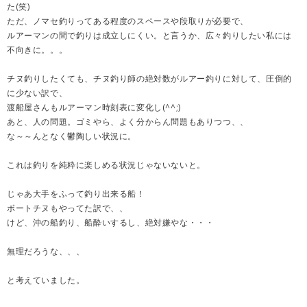
た(笑)
ただ、ノマセ釣りってある程度のスペースや段取りが必要で、
ルアーマンの間で釣りは成立しにくい。と言うか、広々釣りしたい私には
不向きに。。。
チヌ釣りしたくても、チヌ釣り師の絶対数がルアー釣りに対して、圧倒的
に少ない訳で、
渡船屋さんもルアーマン時刻表に変化し(^^;)
あと、人の問題。ゴミやら、よく分からん問題もありつつ、、
な～～んとなく鬱陶しい状況に。
これは釣りを純粋に楽しめる状況じゃないないと。
じゃあ大手をふって釣り出来る船！
ボートチヌもやってた訳で、、
けど、沖の船釣り、船酔いするし、絶対嫌やな・・・
無理だろうな、、、
と考えていました。