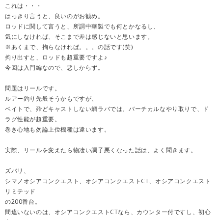
これは・・・
はっきり言うと、良いのがお勧め。
ロッドに関して言うと、所謂中華製でも何とかなるし、
気にしなければ、そこまで差は感じないと思います。
※あくまで、拘らなければ。。。の話です(笑)
拘り出すと、ロッドも超重要ですよ♪
今回は入門編なので、悪しからず。
問題はリールです。
ルアー釣り先般そうかもですが、
ベイトで、殆どキャストしない鯛ラバでは、バーチカルなやり取りで、ド
ラグ性能が超重要。
巻き心地も勿論上位機種は違います。
実際、リールを変えたら物凄い調子悪くなった話は、よく聞きます。
ズバリ、
シマノオシアコンクエスト、オシアコンクエストCT、オシアコンクエスト
リミテッド
の200番台。
間違いないのは、オシアコンクエストCTなら、カウンター付ですし、初心