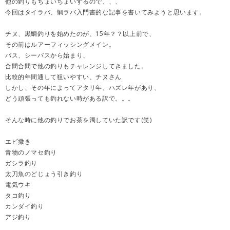
他の釣りもちょいちょいするので、、、
今回はタイラバ、鯛ラバ入門書的な記事を書いてみようと思います。
チヌ、黒鯛釣りを始めたのが、15年？？以上前で、
その前はルアーフィッシングメイン。
バス、シーバスから始まり、
合間合間で他の釣りもチャレンジしてきました。
比較的年間通して狙いやすい、チヌさん
しかし、その年によってアタリ年、ハズレ年があり、
どう頑張っても釣れない時がある訳で。。。
そんな時に他の釣りでお茶を濁していた訳です(笑)
エビ撒き
青物のノマセ釣り
ガシラ釣り
太刀魚のどじょう引き釣り
電気ウキ
タコ釣り
カンダイ釣り
アジ釣り