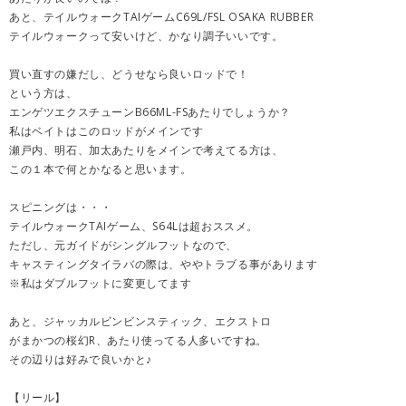
あと、テイルウォークTAIゲームC69L/FSL OSAKA RUBBER
テイルウォークって安いけど、かなり調子いいです。
買い直すの嫌だし、どうせなら良いロッドで！
という方は、
エンゲツエクスチューンB66ML-FSあたりでしょうか？
私はベイトはこのロッドがメインです
瀬戸内、明石、加太あたりをメインで考えてる方は、
この１本で何とかなると思います。
スピニングは・・・
テイルウォークTAIゲーム、S64Lは超おススメ。
ただし、元ガイドがシングルフットなので、
キャスティングタイラバの際は、ややトラブる事があります
※私はダブルフットに変更してます
あと、ジャッカルビンビンスティック、エクストロ
がまかつの桜幻R、あたり使ってる人多いですね。
その辺りは好みで良いかと♪
【リール】