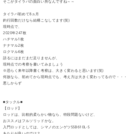
そこがタイラバの面白い所なんですね～～
タイラバ初めて8ヵ月
釣行回数だけなら結構こなしてます(笑)
現時点で、
2020年247枚
ハチマル1枚
ナナマル2枚
ロクマル6枚
語るにはまだまだ足りませんが、
現時点での考察を書いてみましょう
※恐らく来年以降書く考察は、大きく変わると思います(笑)
何故なら、初めてから現時点でも、考え方は大きく変わってるので・・・
悪しからず
■タックル■
【ロッド】
ロッドは、比較的柔らかい物なら、特段問題ないけど、
おススメはフルソリッドかな。
入門ロッドとしては、シマノのエンゲツSSB610L-S
あたりが良いのでは？