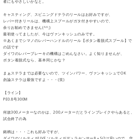
者にもやさしいかなと。
キャスティング、スピニングドテラのリールはお好みですが、
レバー付きリールは、機構上スプールがガタ付きやすいので、
余りお勧めできません(^^;)
最初使ってましたが、今はヴァンキッシュのみです。
※あくまでシマノのレバーハンドルのリール【ボタン着脱式スプール】で
の話です
ダイワのレバーブレーキの機構はごめんなさい。よく知りませんが、
ボタン着脱式なら、基本同じかな？
まぁステラまでは必要ないので、ツインパワー、ヴァンキッシュでOK
勿論ステラは最強ですよ・・・(笑)
【ライン】
PE0.8号300M
何故300メーターなのかは、200メーターだとラインブレイクやらあると、
試合終了の為
銘柄は・・・これも好みですが、
ダイワのソルティガUVF ソルティガデュラセンサー8＋Si2は安いので、交