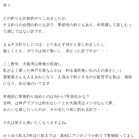
等々
どの釣りも比較的やりこみましたが、
チヌ釣りの合間の釣りな訳で、季節性の釣りもあり、年間通して楽しむっ
て感じではない訳です。
まぁチヌ釣りしとけば、とりあえず何かと楽しめましたし、
厳しくとも、ボウズは殆ど無いし、良かった訳ですが・・・
ここ数年、大阪湾は青物が回遊し、
私がよく通った神戸方面なんかは、釣る場所無い位の人の多さ(-_-;)
渡船屋さんも人まみれになり、人混みで釣りするのが超苦手な私は、億劫
になり、足が遠のいてます
本格的に青物釣り始めたのは6から7年前位かな？
当時、は神戸でブリは釣れない！とか大阪湾はメジロなんて夢。
みたいな感じだったのが、今や当たり前に釣れる訳で・・・
それは皆さん狙いたくなりますよね。
かくゆう私も5年ほど前までは、真剣にアジのノマセ釣りで青物狙ってまし